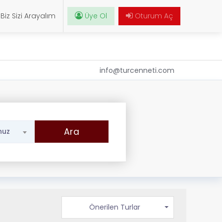
Biz Sizi Arayalım
Üye Ol
Oturum Aç
info@turcenneti.com
nuz
Önerilen Turlar