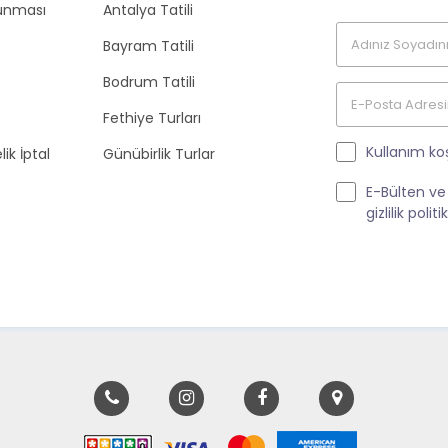
orunması
Antalya Tatili
Bayram Tatili
Bodrum Tatili
Fethiye Turları
Kullanım koş
ik İptal
Günübirlik Turlar
E-Bülten ve
gizlilik poli