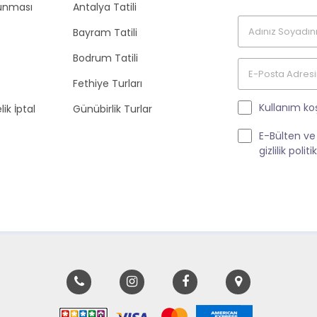
orunması
Antalya Tatili
Bayram Tatili
Bodrum Tatili
Fethiye Turları
Kullanım koş
ik İptal
Günübirlik Turlar
E-Bülten ve
gizlilik poli