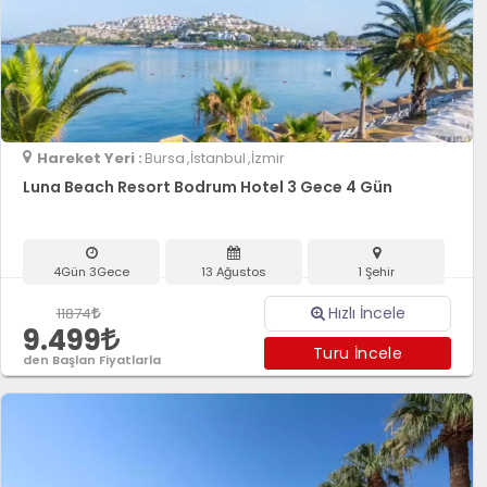
Hareket Yeri :
Bursa
,İstanbul
,İzmir
Luna Beach Resort Bodrum Hotel 3 Gece 4 Gün
4Gün 3Gece
13 Ağustos
1 Şehir
Hızlı İncele
11874
9.499
Turu İncele
den Başlan Fiyatlarla