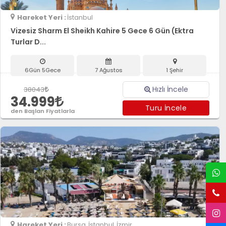
Hareket Yeri :
İstanbul
Vizesiz Sharm El Sheikh Kahire 5 Gece 6 Gün (Ektra
Turlar D...
6Gün 5Gece
7 Ağustos
1 Şehir
Hızlı İncele
38043
34.999
Turu İncele
den Başlan Fiyatlarla
Hareket Yeri :
Bursa
,İstanbul
,İzmir