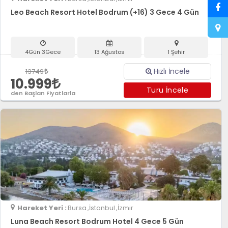
Leo Beach Resort Hotel Bodrum (+16) 3 Gece 4 Gün
4Gün 3Gece
13 Ağustos
1 Şehir
Hızlı İncele
13749
10.999
Turu İncele
den Başlan Fiyatlarla
Hareket Yeri :
Bursa
,İstanbul
,İzmir
Luna Beach Resort Bodrum Hotel 4 Gece 5 Gün