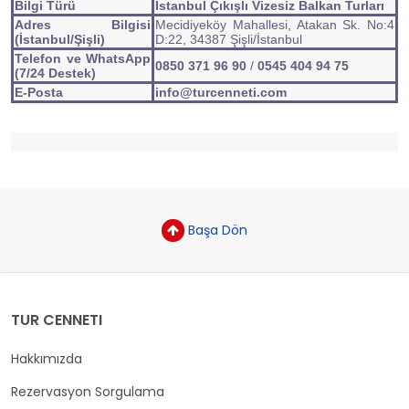
Bilgi Türü
İstanbul Çıkışlı Vizesiz Balkan Turları
Adres Bilgisi
Mecidiyeköy Mahallesi, Atakan Sk. No:4
(İstanbul/Şişli)
D:22, 34387 Şişli/İstanbul
Telefon ve WhatsApp
0850 371 96 90
/
0545 404 94 75
(7/24 Destek)
E-Posta
info@turcenneti.com
Başa Dön
TUR CENNETI
Hakkımızda
Rezervasyon Sorgulama