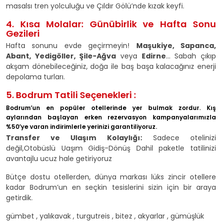
masalsı tren yolculuğu ve Çıldır Gölü’nde kızak keyfi.
4. Kısa Molalar: Günübirlik ve Hafta Sonu
Gezileri
Hafta sonunu evde geçirmeyin!
Maşukiye, Sapanca,
Abant, Yedigöller, Şile-Ağva
veya
Edirne
... Sabah çıkıp
akşam dönebileceğiniz, doğa ile baş başa kalacağınız enerji
depolama turları.
5. Bodrum Tatili Seçenekleri :
Bodrum’un en popüler otellerinde yer bulmak zordur. Kış
aylarından başlayan erken rezervasyon kampanyalarımızla
%50’ye varan indirimlerle yerinizi garantiliyoruz.
Transfer ve Ulaşım Kolaylığı:
Sadece otelinizi
değil,Otobüslü Uaşım Gidiş-Dönüş Dahil paketle tatilinizi
avantajlu ucuz hale getiriyoruz
Bütçe dostu otellerden, dünya markası lüks zincir otellere
kadar Bodrum’un en seçkin tesislerini sizin için bir araya
getirdik.
gümbet , yalıkavak , turgutreis , bitez , akyarlar , gümüşlük