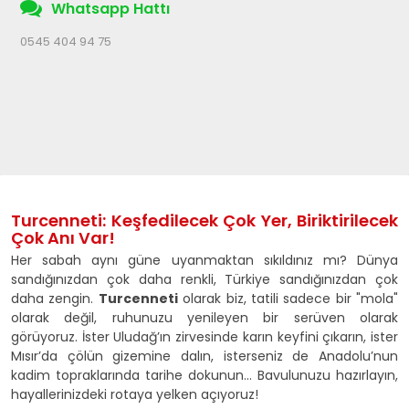
Whatsapp Hattı
0545 404 94 75
Turcenneti: Keşfedilecek Çok Yer, Biriktirilecek
Çok Anı Var!
Her sabah aynı güne uyanmaktan sıkıldınız mı? Dünya
sandığınızdan çok daha renkli, Türkiye sandığınızdan çok
daha zengin.
Turcenneti
olarak biz, tatili sadece bir "mola"
olarak değil, ruhunuzu yenileyen bir serüven olarak
görüyoruz. İster Uludağ’ın zirvesinde karın keyfini çıkarın, ister
Mısır’da çölün gizemine dalın, isterseniz de Anadolu’nun
kadim topraklarında tarihe dokunun... Bavulunuzu hazırlayın,
hayallerinizdeki rotaya yelken açıyoruz!