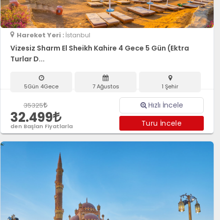
Hareket Yeri :
İstanbul
Vizesiz Sharm El Sheikh Kahire 4 Gece 5 Gün (Ektra
Turlar D...
5Gün 4Gece
7 Ağustos
1 Şehir
Hızlı İncele
35325
32.499
Turu İncele
den Başlan Fiyatlarla