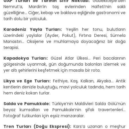
GAP Turları ile Tarihin Sıfır Noktası:
Göbeklitepe’den
Nemrut’a, Mardin’in taş evlerinden Halfeti’nin saklı
güzelliğine... Ciğer, kebap ve baklava eşliğinde gastronomi ve
tarih dolu bir yolculuk.
Karadeniz Yayla Turları:
Yeşilin her tonu, bulutların
üzerindeki yaylalar (Ayder, Pokut), Fırtına Deresi, Sümela
Manastırı... Oksijene ve muhlamaya doyacağınız bir doğa
terapisi.
Kapadokya Turları:
Güzel Atlar Ülkesi... Peri bacalarının
gölgesinde uyanmak, gün doğumunda balonları izlemek ve
yer altı şehirlerini keşfetmek için masalsı bir rota.
Likya ve Ege Turları:
Fethiye, Kaş, Kalkan, Akyaka... Antik
kentlerin denizle buluştuğu, mavi yolculuk tadında, hem tarih
hem deniz kokan turlar.
Salda ve Pamukkale:
Türkiye’nin Maldivleri Salda Gölü’nün
beyaz kumsalları ve Pamukkale’nin şifalı travertenleri...
Fotoğraf tutkunları için eşsiz manzaralar.
Tren Turları (Doğu Ekspresi):
Kars’a uzanan o meşhur