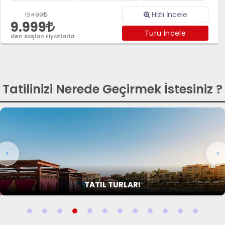
Hızlı İncele
12499
9.999
Turu İncele
den Başlan Fiyatlarla
Tatilinizi Nerede Geçirmek İstesiniz ?
‹
›
TATIL TURLARI