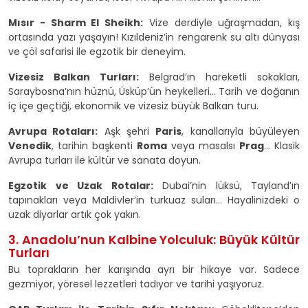
Mısır - Sharm El Sheikh:
Vize derdiyle uğraşmadan, kış
ortasında yazı yaşayın! Kızıldeniz’in rengarenk su altı dünyası
ve çöl safarisi ile egzotik bir deneyim.
Vizesiz Balkan Turları:
Belgrad’ın hareketli sokakları,
Saraybosna’nın hüznü, Üsküp’ün heykelleri... Tarih ve doğanın
iç içe geçtiği, ekonomik ve vizesiz büyük Balkan turu.
Avrupa Rotaları:
Aşk şehri
Paris
, kanallarıyla büyüleyen
Venedik
, tarihin başkenti
Roma
veya masalsı
Prag
... Klasik
Avrupa turları ile kültür ve sanata doyun.
Egzotik ve Uzak Rotalar:
Dubai’nin lüksü, Tayland’ın
tapınakları veya Maldivler’in turkuaz suları... Hayalinizdeki o
uzak diyarlar artık çok yakın.
3. Anadolu’nun Kalbine Yolculuk: Büyük Kültür
Turları
Bu toprakların her karışında ayrı bir hikaye var. Sadece
gezmiyor, yöresel lezzetleri tadıyor ve tarihi yaşıyoruz.