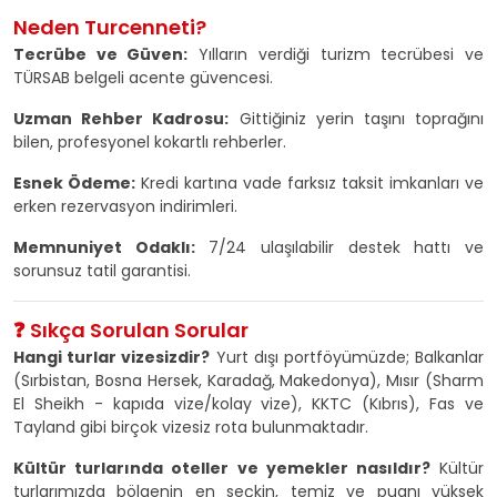
Neden Turcenneti?
Tecrübe ve Güven:
Yılların verdiği turizm tecrübesi ve
TÜRSAB belgeli acente güvencesi.
Uzman Rehber Kadrosu:
Gittiğiniz yerin taşını toprağını
bilen, profesyonel kokartlı rehberler.
Esnek Ödeme:
Kredi kartına vade farksız taksit imkanları ve
erken rezervasyon indirimleri.
Memnuniyet Odaklı:
7/24 ulaşılabilir destek hattı ve
sorunsuz tatil garantisi.
❓ Sıkça Sorulan Sorular
Hangi turlar vizesizdir?
Yurt dışı portföyümüzde; Balkanlar
(Sırbistan, Bosna Hersek, Karadağ, Makedonya), Mısır (Sharm
El Sheikh - kapıda vize/kolay vize), KKTC (Kıbrıs), Fas ve
Tayland gibi birçok vizesiz rota bulunmaktadır.
Kültür turlarında oteller ve yemekler nasıldır?
Kültür
turlarımızda bölgenin en seçkin, temiz ve puanı yüksek