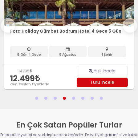
‹
›
Fora Holiday Gümbet Bodrum Hotel 4 Gece 5 Gün
5 Gün 4 Gece
9 Ağustos
1 Şehir
Hızlı İncele
14705
12.499
Turu İncele
den Başlan Fiyatlarla
En Çok Satan Popüler Turlar
En popüler yurtiçi ve yurtdışı turlarını keşfedin. En iyi fiyat garantisi ve taksit