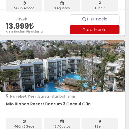
5Gün 4Gece
9 Ağustos
1 Şehir
Hızlı İncele
17499
13.999
Turu İncele
den Başlan Fiyatlarla
Hareket Yeri :
Bursa
,İstanbul
,İzmir
Mio Bianco Resort Bodrum 3 Gece 4 Gün
4Gün 3Gece
13 Ağustos
1 Şehir