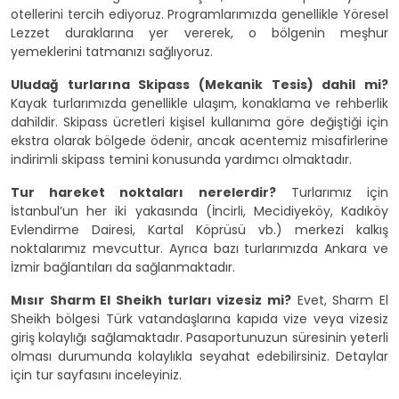
otellerini tercih ediyoruz. Programlarımızda genellikle Yöresel
Lezzet duraklarına yer vererek, o bölgenin meşhur
yemeklerini tatmanızı sağlıyoruz.
Uludağ turlarına Skipass (Mekanik Tesis) dahil mi?
Kayak turlarımızda genellikle ulaşım, konaklama ve rehberlik
dahildir. Skipass ücretleri kişisel kullanıma göre değiştiği için
ekstra olarak bölgede ödenir, ancak acentemiz misafirlerine
indirimli skipass temini konusunda yardımcı olmaktadır.
Tur hareket noktaları nerelerdir?
Turlarımız için
İstanbul’un her iki yakasında (İncirli, Mecidiyeköy, Kadıköy
Evlendirme Dairesi, Kartal Köprüsü vb.) merkezi kalkış
noktalarımız mevcuttur. Ayrıca bazı turlarımızda Ankara ve
İzmir bağlantıları da sağlanmaktadır.
Mısır Sharm El Sheikh turları vizesiz mi?
Evet, Sharm El
Sheikh bölgesi Türk vatandaşlarına kapıda vize veya vizesiz
giriş kolaylığı sağlamaktadır. Pasaportunuzun süresinin yeterli
olması durumunda kolaylıkla seyahat edebilirsiniz. Detaylar
için tur sayfasını inceleyiniz.