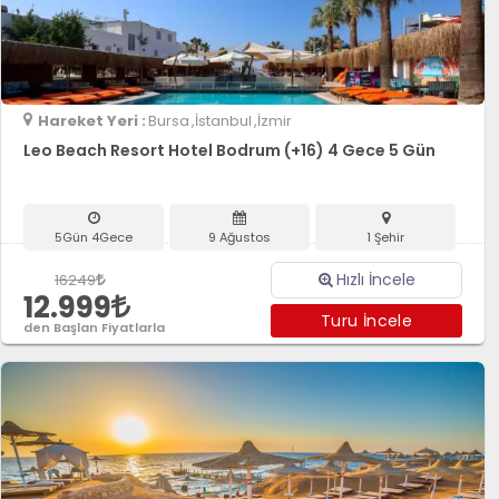
Hareket Yeri :
Bursa
,İstanbul
,İzmir
Leo Beach Resort Hotel Bodrum (+16) 4 Gece 5 Gün
5Gün 4Gece
9 Ağustos
1 Şehir
Hızlı İncele
16249
12.999
Turu İncele
den Başlan Fiyatlarla