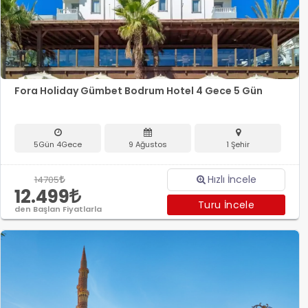
Fora Holiday Gümbet Bodrum Hotel 4 Gece 5 Gün
5Gün 4Gece
9 Ağustos
1 Şehir
Hızlı İncele
14705
12.499
Turu İncele
den Başlan Fiyatlarla