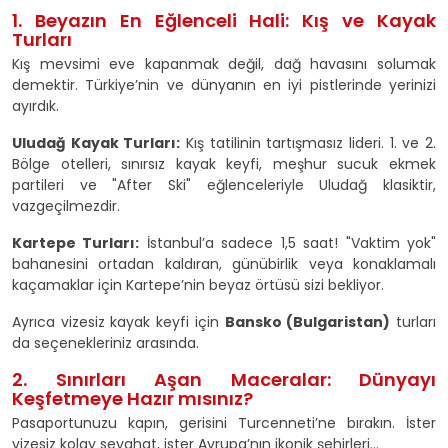
1. Beyazın En Eğlenceli Hali: Kış ve Kayak
Turları
Kış mevsimi eve kapanmak değil, dağ havasını solumak
demektir. Türkiye’nin ve dünyanın en iyi pistlerinde yerinizi
ayırdık.
Uludağ Kayak Turları:
Kış tatilinin tartışmasız lideri. 1. ve 2.
Bölge otelleri, sınırsız kayak keyfi, meşhur sucuk ekmek
partileri ve "After Ski" eğlenceleriyle Uludağ klasiktir,
vazgeçilmezdir.
Kartepe Turları:
İstanbul’a sadece 1,5 saat! "Vaktim yok"
bahanesini ortadan kaldıran, günübirlik veya konaklamalı
kaçamaklar için Kartepe’nin beyaz örtüsü sizi bekliyor.
Ayrıca vizesiz kayak keyfi için
Bansko (Bulgaristan)
turları
da seçenekleriniz arasında.
2. Sınırları Aşan Maceralar: Dünyayı
Keşfetmeye Hazır mısınız?
Pasaportunuzu kapın, gerisini Turcenneti’ne bırakın. İster
vizesiz kolay seyahat, ister Avrupa’nın ikonik şehirleri...