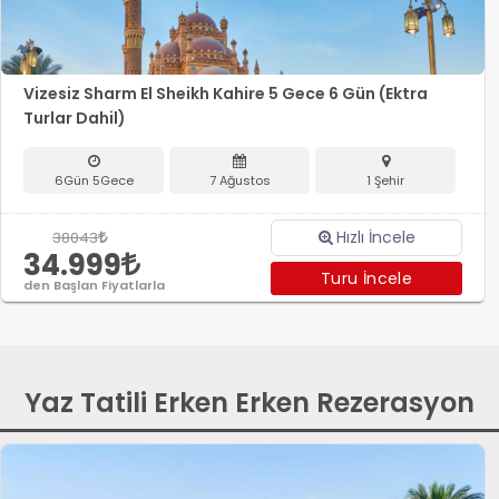
Vizesiz Sharm El Sheikh Kahire 5 Gece 6 Gün (Ektra
Turlar Dahil)
6Gün 5Gece
7 Ağustos
1 Şehir
Hızlı İncele
38043
34.999
Turu İncele
den Başlan Fiyatlarla
Yaz Tatili Erken Erken Rezerasyon