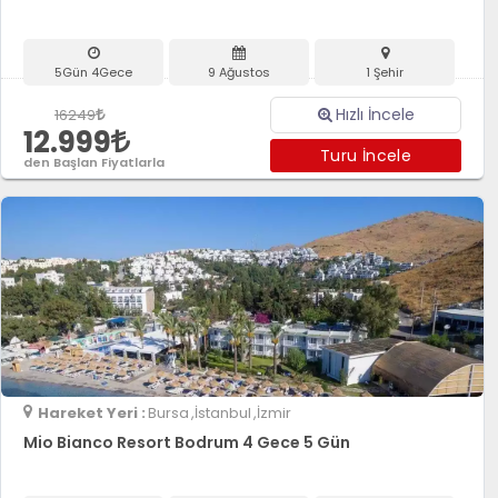
5Gün 4Gece
9 Ağustos
1 Şehir
Hızlı İncele
16249
12.999
Turu İncele
den Başlan Fiyatlarla
Hareket Yeri :
Bursa
,İstanbul
,İzmir
Mio Bianco Resort Bodrum 4 Gece 5 Gün